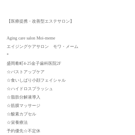
【医療提携・改善型エステサロン】
Aging care salon Moi-meme
エイジングケアサロン モワ・メーム
*
盛岡肴町4-25金子歯科医院2F
☆バストアップケア
☆食いしばり小顔フェイシャル
☆ハイドロスプラッシュ
☆脂肪分解液導入
☆筋膜マッサージ
☆酸素カプセル
☆栄養療法
予約優先☆不定休