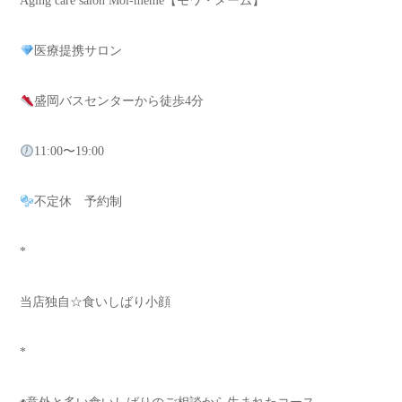
Aging care salon Moi-meme【モワ・メーム】
医療提携サロン
盛岡バスセンターから徒歩4分
11:00〜19:00
不定休 予約制
*
当店独自☆食いしばり小顔
*