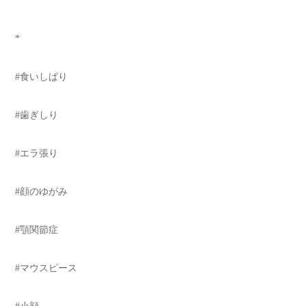
*
*
#食いしばり
#歯ぎしり
#エラ張り
#顔のゆがみ
#顎関節症
#マウスピース