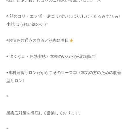
◉意外と多い食いしばりのご相談から生まれたコース
◉ 顔のコリ・エラ/首・肩コリ/食いしばり/しわ・たるみ/むくみ/
小顔/ほうれい線のケア
◉お悩み共通点の血管と筋肉に着目
◉ 痛くない・速効実感・本来のやわらか弾力肌に‼︎
◉歯科連携サロンだからこそのコース◎《本気の方のための改善
型サロン》
*
感染症対策を徹底して営業しております。