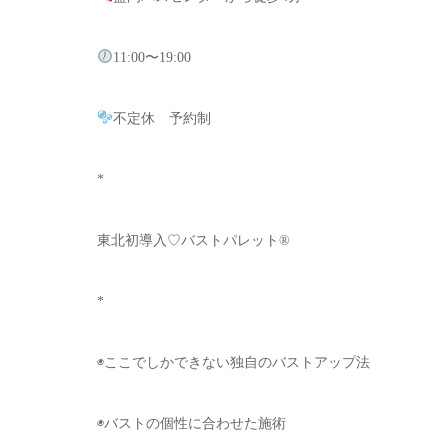
11:00〜19:00
不定休 予約制
*
東北初導入♡バストパレット®️
*
◉ここでしかできない独自のバストアップ法
◉バストの個性に合わせた施術