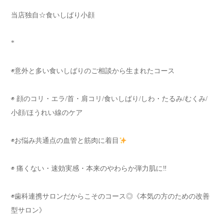
当店独自☆食いしばり小顔
*
◉意外と多い食いしばりのご相談から生まれたコース
◉ 顔のコリ・エラ/首・肩コリ/食いしばり/しわ・たるみ/むくみ/
小顔/ほうれい線のケア
◉お悩み共通点の血管と筋肉に着目
◉ 痛くない・速効実感・本来のやわらか弾力肌に‼︎
◉歯科連携サロンだからこそのコース◎《本気の方のための改善
型サロン》