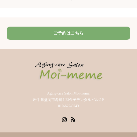
ご予約はこちら
Aging-care Salon Moi-meme.
岩手県盛岡市肴町4-25金子デンタルビル２F
019-622-0243
Instagram
RSS