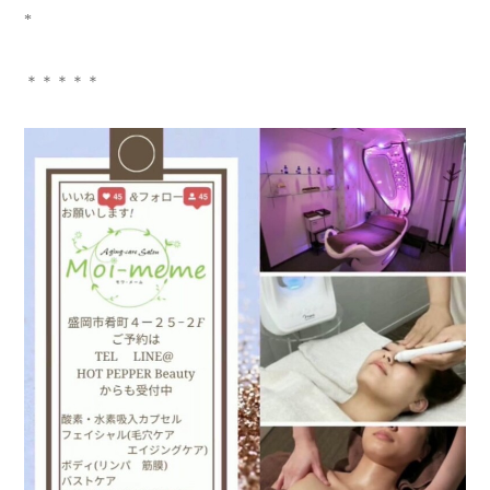
*
＊＊＊＊＊