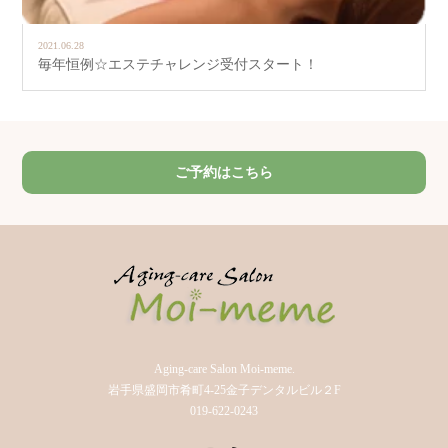
2021.06.28
毎年恒例☆エステチャレンジ受付スタート！
ご予約はこちら
Aging-care Salon Moi-meme.
岩手県盛岡市肴町4-25金子デンタルビル２F
019-622-0243