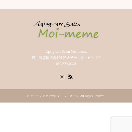
Aging-care Salon Moi-meme.
岩手県盛岡市肴町4-25金子デンタルビル２F
019-622-0243
Instagram
RSS
©
エイジングケアサロン モワ・メーム
. All Rights Reserved.