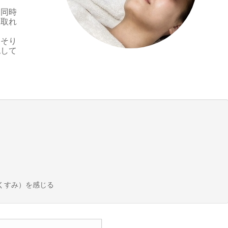
と同時
は取れ
っそり
認して
くすみ）を感じる