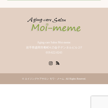
Aging-care Salon Moi-meme.
岩手県盛岡市肴町4-25金子デンタルビル２F
019-622-0243
Instagram
RSS
©
エイジングケアサロン モワ・メーム
. All Rights Reserved.