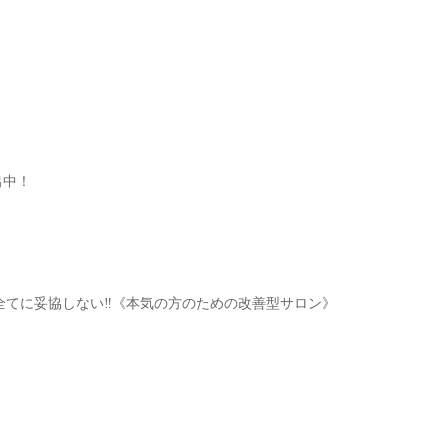
出中！
てに妥協しない‼︎《本気の方のための改善型サロン》