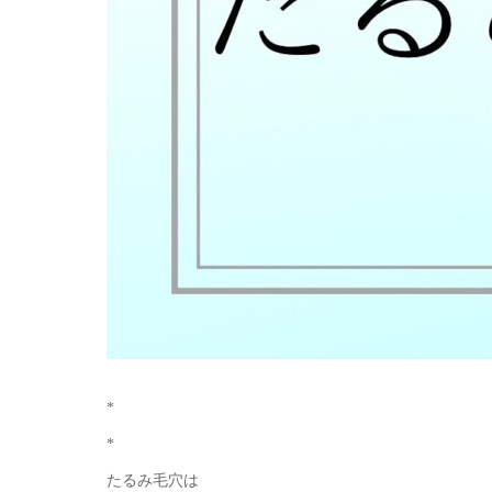
*
*
たるみ毛穴は