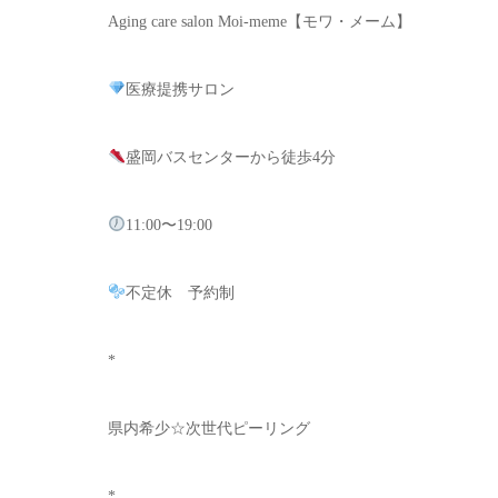
Aging care salon Moi-meme【モワ・メーム】
医療提携サロン
盛岡バスセンターから徒歩4分
11:00〜19:00
不定休 予約制
*
県内希少☆次世代ピーリング
*