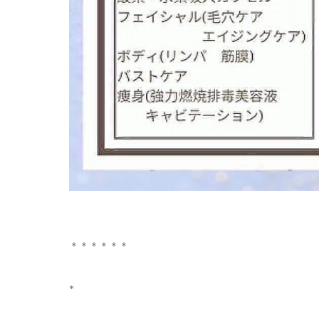
＊＊＊＊＊＊
*