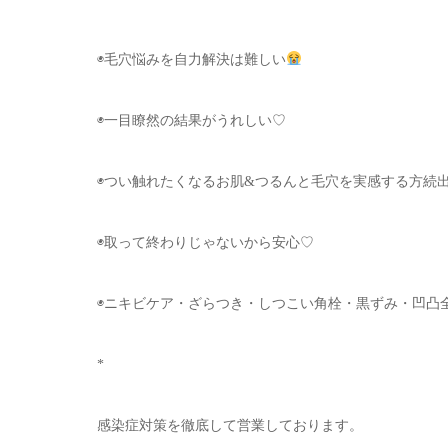
◉毛穴悩みを自力解決は難しい
◉一目瞭然の結果がうれしい♡
◉つい触れたくなるお肌&つるんと毛穴を実感する方続
◉取って終わりじゃないから安心♡
◉ニキビケア・ざらつき・しつこい角栓・黒ずみ・凹凸全
*
感染症対策を徹底して営業しております。