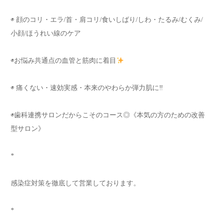
◉ 顔のコリ・エラ/首・肩コリ/食いしばり/しわ・たるみ/むくみ/
小顔/ほうれい線のケア
◉お悩み共通点の血管と筋肉に着目
◉ 痛くない・速効実感・本来のやわらか弾力肌に‼︎
◉歯科連携サロンだからこそのコース◎《本気の方のための改善
型サロン》
*
感染症対策を徹底して営業しております。
*