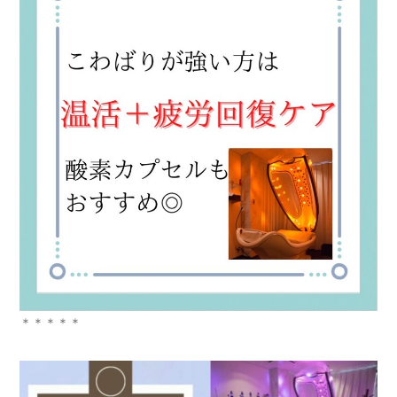
＊＊＊＊＊