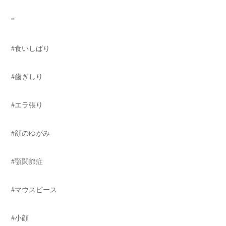
*
#食いしばり
#歯ぎしり
#エラ張り
#顔のゆがみ
#顎関節症
#マウスピース
#小顔